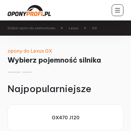
Dobór opon do samochodu
Lexus
GX
Opony samochodowe
Opony motocyklowe
opony do Lexus GX
Wybierz pojemność silnika
Opony rolnicze
Opony ciężarowe
Najpopularniejsze
Opony przemysłowe
Felgi
GX470 J120
Pomoc