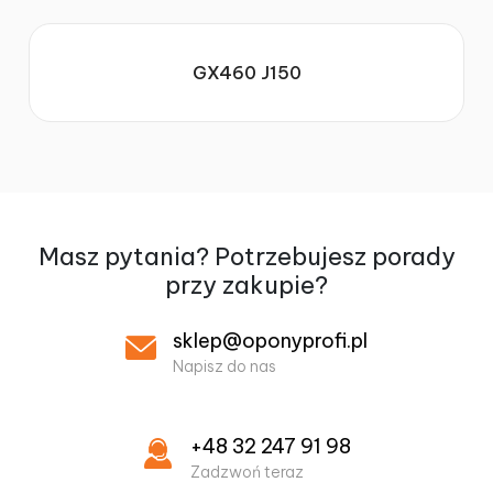
GX460 J150
Masz pytania? Potrzebujesz
porady
przy zakupie?
sklep@oponyprofi.pl
Napisz do nas
+48 32 247 91 98
Zadzwoń teraz