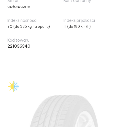
Sezon
Rant ochronny
całoroczne
Kontakt
Indeks nośności
Indeks prędkości
75
T
(do 385 kg na oponę)
(do 190 km/h)
Koszyk
Kod towaru
221036340