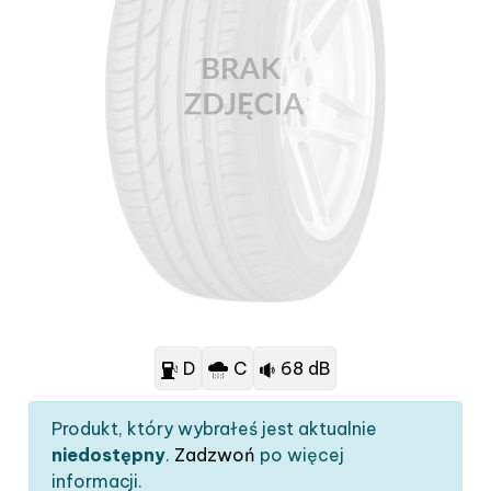
D
C
68 dB
Produkt, który wybrałeś jest aktualnie
niedostępny
.
Zadzwoń
po więcej
informacji.