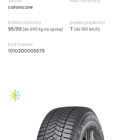
Sezon
Rant ochronny
całoroczne
Kontakt
Indeks nośności
Indeks prędkości
95/93
T
(do 690 kg na oponę)
(do 190 km/h)
Koszyk
Kod towaru
1010200005575